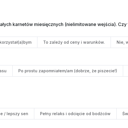
ch karnetów miesięcznych (nielimitowane wejścia). Czy t
korzystał(a)bym
To zależy od ceny i warunków.
Nie, 
zasu
Po prostu zapomniałem/am (dobrze, że piszecie!)
e / lepszy sen
Pełny relaks i odcięcie od bodźców
Św