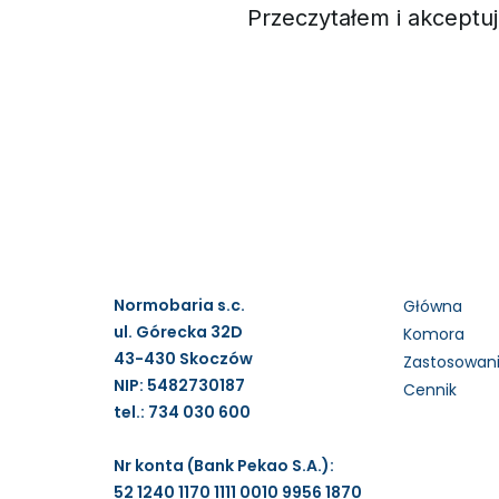
Przeczytałem i akceptu
Normobaria s.c.
Główna
ul. Górecka 32D
Komora
43-430 Skoczów
Zastosowan
NIP: 5482730187
Cennik
tel.: 734 030 600
Nr konta (Bank Pekao S.A.):
52 1240 1170 1111 0010 9956 1870